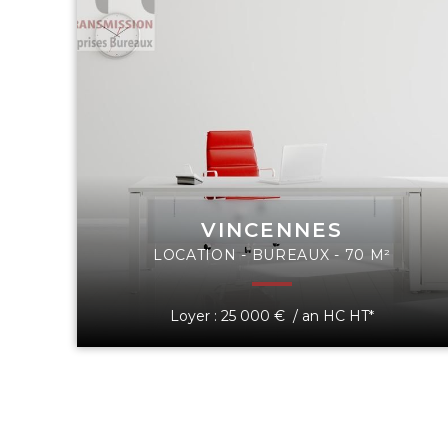
VINCENNES
LOCATION - BUREAUX - 70 M²
Loyer : 25 000 € / an HC HT*