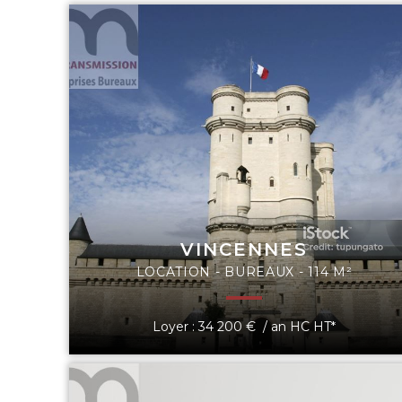
VINCENNES
LOCATION - BUREAUX - 114 M²
Loyer : 34 200 € / an HC HT*