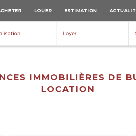
ACHETER
LOUER
ESTIMATION
ACTUALIT
Localisation
m² min.
€ min.
alisation
Loyer
NCES IMMOBILIÈRES DE B
LOCATION