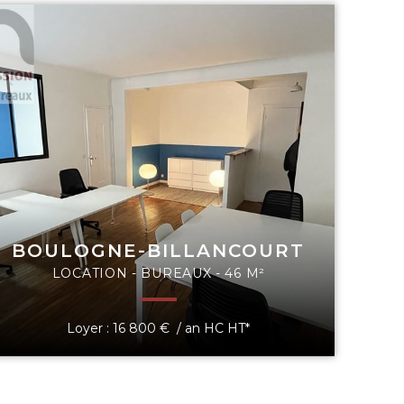
BOULOGNE-BILLANCOURT
LOCATION - BUREAUX - 46 M²
Loyer : 16 800 € / an HC HT*