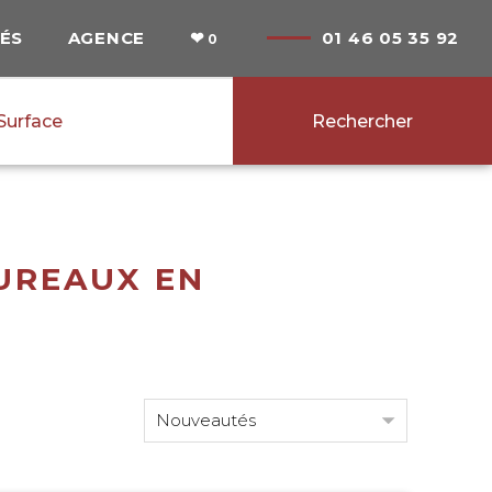
ÉS
AGENCE
❤
01 46 05 35 92
€ max.
m² max.
Surface
Rechercher
UREAUX EN