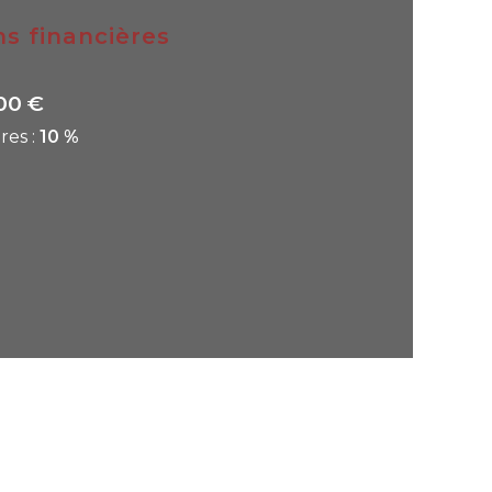
ns financières
00 €
res :
10 %