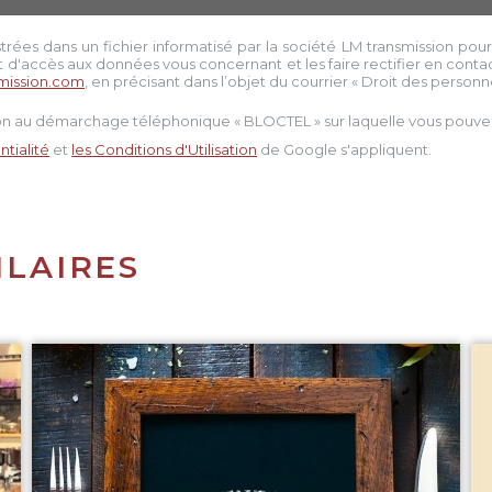
strées dans un fichier informatisé par la société
LM transmission
pour
t d'accès aux données vous concernant et les faire rectifier en conta
mission.com
, en précisant dans l’objet du courrier « Droit des personnes
tion au démarchage téléphonique « BLOCTEL » sur laquelle vous pouvez 
tialité
et
les Conditions d'Utilisation
de Google s'appliquent.
ILAIRES