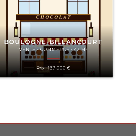
BOULOGNE-BILLANCOURT
VENTE - COMMERCE - 42 M²
Prix : 187 000 €